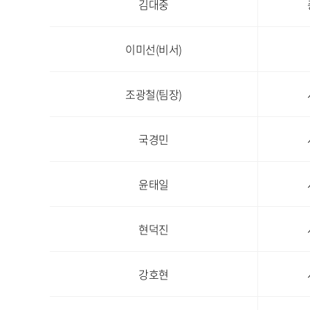
김대중
이미선(비서)
조광철(팀장)
국경민
윤태일
현덕진
강호현