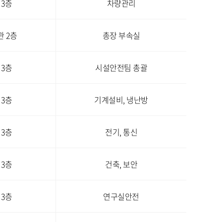
 3층
차량관리
 2층
총장 부속실
 3층
시설안전팀 총괄
 3층
기계설비, 냉난방
 3층
전기, 통신
 3층
건축, 보안
 3층
연구실안전