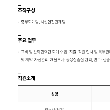
조직구성
총무회계팀, 시설안전관재팀
주요 업무
교비 및 산학협력단 회계 수입·지출, 직원 인사 및 복무관
및 계약, 자산관리, 재물조사, 공용실습실 관리, 연구·실
직원소개
성명
정순선(처장)