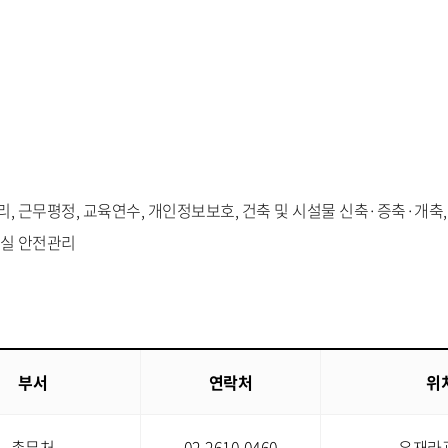
리, 근무평정, 교육연수, 개인정보보호, 건축 및 시설물 신축·증축·개축,
습실 안전관리
부서
연락처
위
총무처
02-2610-0460
유재라관