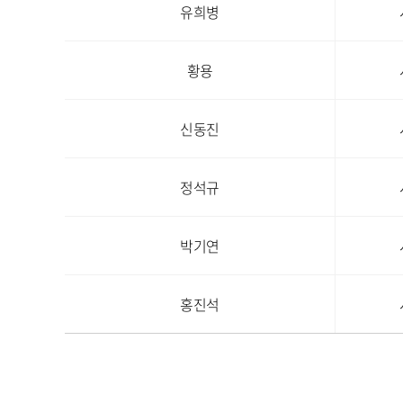
유희병
황용
신동진
정석규
박기연
홍진석