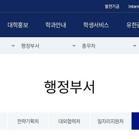
발전기금
Inter
대학홍보
학과안내
학생서비스
유한
행정부서
총무처
행정부서
전략기획처
대외협력처
일자리지원처