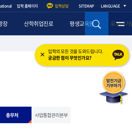
national
입학 홈페이지
입학상담
SITEMAP
LANGUAGE
광장
산학취업진로
평생교육원
유일한기
입학의 모든 것을 도와드립니다.
궁금한 점이 무엇인가요?
총무처
사업통합관리본부