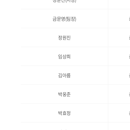
금문영(팀장)
정원진
임상희
김아름
박웅준
박효정