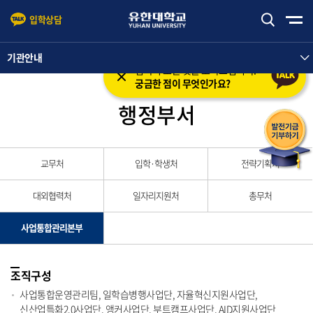
입학상담
본문 바로가기
주메뉴 바로가기
기관안내
입학의 모든 것을 도와드립니다.
궁금한 점이 무엇인가요?
행정부서
교무처
입학·학생처
전략기획처
대외협력처
일자리지원처
총무처
사업통합관리본부
조직구성
사업통합운영관리팀, 일학습병행사업단, 자율혁신지원사업단,
신산업특화2.0사업단, 앵커사업단, 부트캠프사업단, AID지원사업단