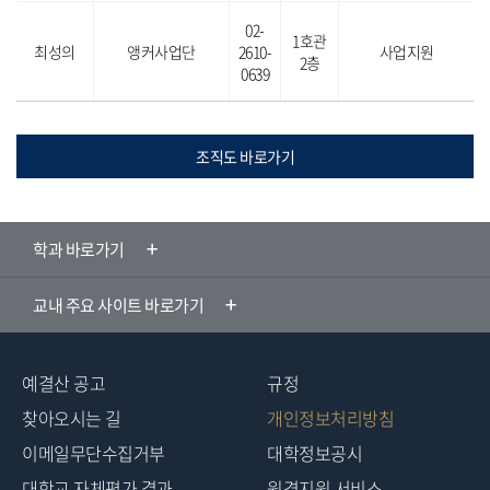
02-
1호관
최성의
앵커사업단
2610-
사업지원
2층
0639
조직도 바로가기
학과 바로가기
교내 주요 사이트 바로가기
예결산 공고
규정
찾아오시는 길
개인정보처리방침
이메일무단수집거부
대학정보공시
대학교 자체평가 결과
원격지원 서비스