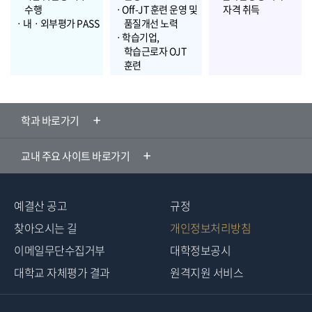
수행
ㆍOff-JT 훈련 운영 및
자격 취득
ㆍ내ㆍ외부평가 PASS
품질개선 노력
ㆍ학습기업,
학습근로자 OJT
훈련
학과 바로가기
교내 주요 사이트 바로가기
예결산 공고
규정
찾아오시는 길
개인정보처리방침
이메일무단수집거부
대학정보공시
대학교 자체평가 결과
원격지원 서비스