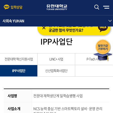
입학상담
본문 바로가기
주메뉴 바로가기
사회속 YUHAN
입학의 모든 것을 도와드립니다.
궁금한 점이 무엇인가요?
IPP사업단
전문대학 혁신지원사업
LINC+ 사업
P-Tech 사업
IPP사업단
신산업특화사업단
사업명
전문대 재학생단계 일학습병행 사업
사업소개
NCS 능력 중심 기반 스마트팩토리 설비·운영 관리