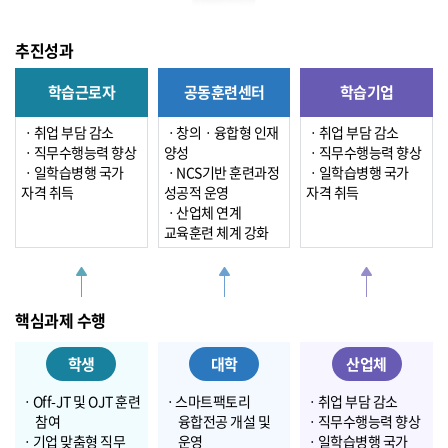
추진성과
학습근로자
공동훈련센터
학습기업
ㆍ취업 부담 감소
ㆍ창의ㆍ융합형 인재
ㆍ취업 부담 감소
ㆍ직무수행능력 향상
양성
ㆍ직무수행능력 향상
ㆍ일학습병행 국가
ㆍNCS기반 훈련과정
ㆍ일학습병행 국가
자격 취득
성공적 운영
자격 취득
ㆍ산업체 연계
교육훈련 체계 강화
핵심과제
수행
학생
대학
산업체
ㆍOff-JT 및 OJT 훈련
ㆍ스마트팩토리
ㆍ취업 부담 감소
참여
융합전공 개설 및
ㆍ직무수행능력 향상
ㆍ기업 맞춤형 직무
운영
ㆍ일학습병행 국가