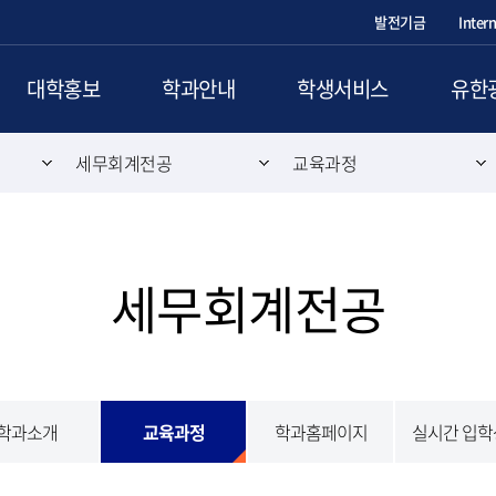
발전기금
Inter
대학홍보
학과안내
학생서비스
유한
세무회계전공
교육과정
세무회계전공
학과소개
교육과정
학과홈페이지
실시간 입학