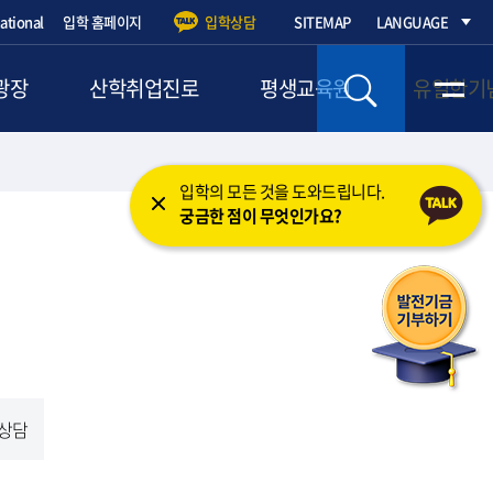
national
입학 홈페이지
입학상담
SITEMAP
LANGUAGE
광장
산학취업진로
평생교육원
유일한기
입학의 모든 것을 도와드립니다.
궁금한 점이 무엇인가요?
상담