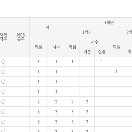
1학년
계
1학기
2
자체
NCS
직무
유무
시수
학점
시수
학점
학점
이론
실습
이
○
1
1
1
1
○
1
1
1
○
1
1
○
1
1
○
2
2
2
2
○
3
3
3
3
○
3
3
3
3
○
3
3
3
3