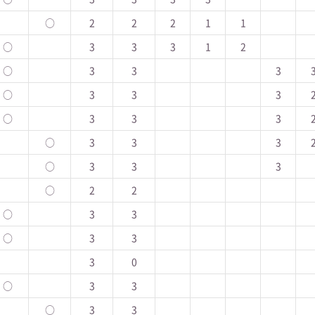
○
2
2
2
1
1
○
3
3
3
1
2
○
3
3
3
○
3
3
3
○
3
3
3
○
3
3
3
○
3
3
3
○
2
2
○
3
3
○
3
3
3
0
○
3
3
○
3
3