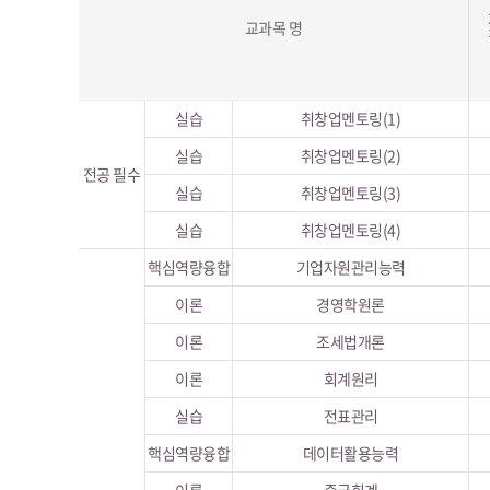
교과목 명
실습
취창업멘토링(1)
실습
취창업멘토링(2)
전공 필수
실습
취창업멘토링(3)
실습
취창업멘토링(4)
핵심역량융합
기업자원관리능력
이론
경영학원론
이론
조세법개론
이론
회계원리
실습
전표관리
핵심역량융합
데이터활용능력