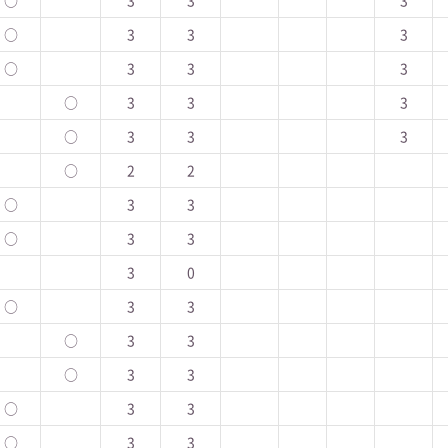
○
3
3
3
○
3
3
3
○
3
3
3
○
3
3
3
○
3
3
3
○
2
2
○
3
3
○
3
3
3
0
○
3
3
○
3
3
○
3
3
○
3
3
○
3
3