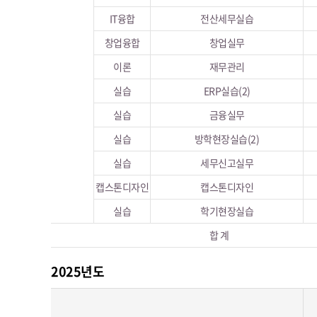
IT융합
전산세무실습
창업융합
창업실무
이론
재무관리
실습
ERP실습(2)
실습
금융실무
실습
방학현장실습(2)
실습
세무신고실무
캡스톤디자인
캡스톤디자인
실습
학기현장실습
합 계
2025년도