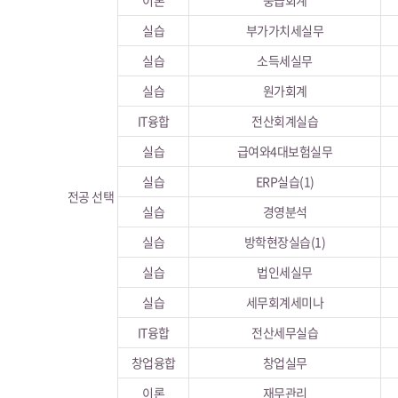
이론
중급회계
실습
부가가치세실무
실습
소득세실무
실습
원가회계
IT융합
전산회계실습
실습
급여와4대보험실무
실습
ERP실습(1)
전공 선택
실습
경영분석
실습
방학현장실습(1)
실습
법인세실무
실습
세무회계세미나
IT융합
전산세무실습
창업융합
창업실무
이론
재무관리