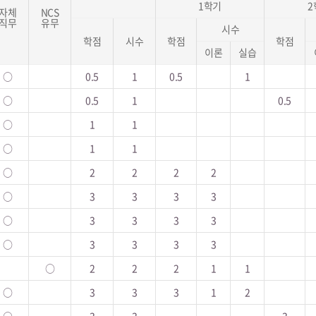
1학기
2
자체
NCS
직무
유무
시수
학점
시수
학점
학점
이론
실습
○
0.5
1
0.5
1
○
0.5
1
0.5
○
1
1
○
1
1
○
2
2
2
2
○
3
3
3
3
○
3
3
3
3
○
3
3
3
3
○
2
2
2
1
1
○
3
3
3
1
2