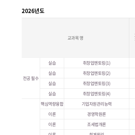
2026년도
교과목 명
실습
취창업멘토링(1)
실습
취창업멘토링(2)
전공 필수
실습
취창업멘토링(3)
실습
취창업멘토링(4)
핵심역량융합
기업자원관리능력
이론
경영학원론
이론
조세법개론
이론
회계원리