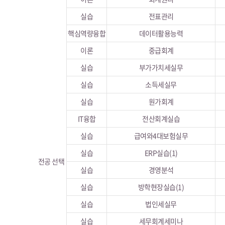
실습
전표관리
핵심역량융합
데이터활용능력
이론
중급회계
실습
부가가치세실무
실습
소득세실무
실습
원가회계
IT융합
전산회계실습
실습
급여와4대보험실무
실습
ERP실습(1)
전공 선택
실습
경영분석
실습
방학현장실습(1)
실습
법인세실무
실습
세무회계세미나