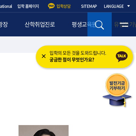
national
입학 홈페이지
입학상담
SITEMAP
LANGUAGE
광장
산학취업진로
평생교육원
유일한기
입학의 모든 것을 도와드립니다.
궁금한 점이 무엇인가요?