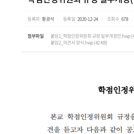
등록자
황광석
등록일
2020-12-24
조회수
678
첨부파일
붙임1_학점인정위원회 규정 일부개정안.hwp (45
붙임2_의견서 양식.hwp (42 KB)