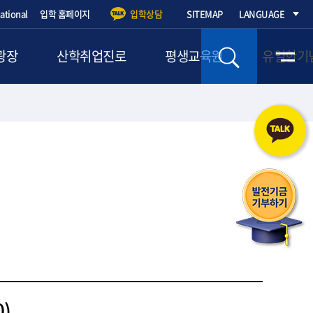
national
입학 홈페이지
입학상담
SITEMAP
LANGUAGE
광장
산학취업진로
평생교육원
유일한기
입학의 모든 것을
궁금한 점이 무엇
)