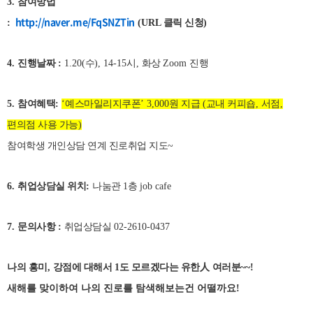
3.
참여방법
http://naver.me/FqSNZTin
:
(URL
클릭 신청
)
4.
진행날짜
:
1.20(
수
), 14-15
시
,
화상
Zoom
진행
5.
참여혜택
:
‘
예스마일리지쿠폰
’ 3,000
원 지급
(
교내 커피숍
,
서점
,
편의점 사용 가능
)
참여학생 개인상담 연계 진로취업 지도~
6.
취업상담실 위치
:
나눔관
1
층
job cafe
7.
문의사항
:
취업상담실
02-2610-0437
나의 흥미
,
강점에 대해서
1
도 모르겠다는 유한
人
여러분
~~!
새해를 맞이하여 나의 진로를 탐색해보는건 어떨까요!