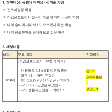
1.
참여대상
:
유한대 재학생
/
선착순
30
명
☞
진로미설정 학생
☞
직업선호도검사 실시만 하고 해석이 궁금한 학생
☞
나의 흥미에 대해서
1
도 모르겠다 하는 학생
☞
나의 진로분야를 탐색해보고 싶은 학생
2.
세부내용
날짜
주요 내용
진행방식
[
직업선호도검사 L
유형의 해석
]
-
대표코드
R
I
A
S E
C 유형중에
강의식
과연 나는 어떤 유형?!
Zoom
활용
- 흥미코드와 관련된 직업군 탐색하기
1/20(
수
)
·
- 나의 BIG 5 요인은 무엇인가!
상담연계
- 나의 생활사요인을 파악하자!