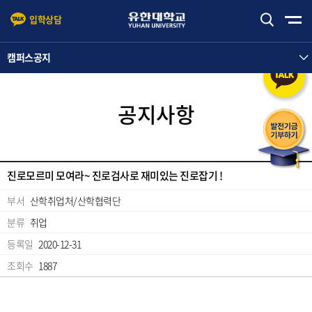
입학상담
본문 바로가기
주메뉴 바로가기
캠퍼스공지
공지사항
진로모르미 모여라~ 진로검사로 재미있는 진로잡기 !
부서
산학취업처/산학협력단
분류
취업
등록일
2020-12-31
조회수
1887