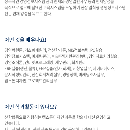
창조적인 경영정보시스템 관리 인재와 경영일반사무 등의 인재양성을
목적으로 업무에 필요한 교육시스템을 도입하여 현장 밀착형 경영정보시스템
전문 인재 양성을 목표로 한다.
어떤 것을
배우나요
!
경영학원론, 기초회계원리, 전산학개론, MIS정보능력, PC실습,
경영정보시스템, 마케팅관리, MIS인적자원관리능력, 경영자료처리실습,
경영조직론, 인터넷프로그래밍, 재무관리, 회계원리
ERP실습(생산,물류), ERP실습(인사,회계), e-창업실무, 데이터베이스,
문서작성및관리, 전산회계처리실무, 경영정책, 마케팅조사실무,
캡스톤디자인, 프로젝트관리실무
어떤
학과활동
이
있나요?
산학협동으로 진행하는 캡스톤디자인 과목을 학술제 대신 운영하고
있습니다.
사무직/회계직/IT 관련 직종 등으로 인턴 운영하고 있습니다.