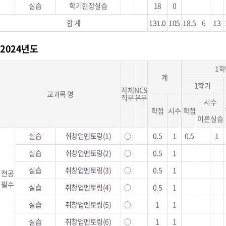
실습
학기현장실습
18
0
합 계
131.0
105
18.5
6
13
2024년도
1학
계
1학기
자체
NCS
교과목 명
직무
유무
시수
학점
시수
학점
이론
실습
실습
취창업멘토링(1)
○
0.5
1
0.5
1
실습
취창업멘토링(2)
○
0.5
1
실습
취창업멘토링(3)
○
0.5
1
전공
필수
실습
취창업멘토링(4)
○
0.5
1
실습
취창업멘토링(5)
○
1
1
실습
취창업멘토링(6)
○
1
1