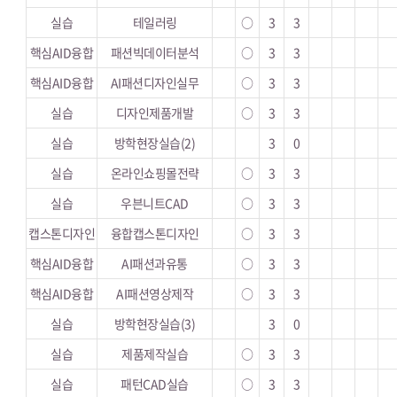
실습
테일러링
○
3
3
핵심AID융합
패션빅데이터분석
○
3
3
핵심AID융합
AI패션디자인실무
○
3
3
실습
디자인제품개발
○
3
3
실습
방학현장실습(2)
3
0
실습
온라인쇼핑몰전략
○
3
3
실습
우븐니트CAD
○
3
3
캡스톤디자인
융합캡스톤디자인
○
3
3
핵심AID융합
AI패션과유통
○
3
3
핵심AID융합
AI패션영상제작
○
3
3
실습
방학현장실습(3)
3
0
실습
제품제작실습
○
3
3
실습
패턴CAD실습
○
3
3