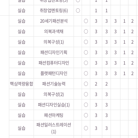
실습
취창업멘토링(6)
○
1
1
실습
20세기패션분석
○
3
3
3
1
2
실습
의복과색채
○
3
3
3
1
2
실습
의복구성(1)
○
3
3
3
1
2
실습
패션디자인기획
○
3
3
3
1
2
실습
패션컴퓨터디자인
○
3
3
3
1
2
실습
플랫패턴디자인
○
3
3
3
1
2
핵심역량융합
패션기술능력
○
2
2
실습
의복구성(2)
○
3
3
실습
패션디자인실습(1)
○
3
3
실습
패션마케팅
○
3
3
패션일러스트레이션
실습
○
3
3
(1)