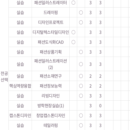
실습
패션일러스트레이터
○
3
3
실습
드레이핑
○
3
3
실습
디자인프로젝트
○
3
3
실습
디지털텍스타일디자인
○
3
3
실습
패션도식화CAD
○
3
3
실습
패션상품기획
○
3
3
패션일러스트레이션
실습
○
3
3
(2)
전공
실습
패션소재연구
○
2
2
선택
핵심역량융합
패션정보능력
○
2
2
실습
리빙디자인
○
3
3
실습
방학현장실습(1)
3
0
캡스톤디자인
창업캡스톤디자인
○
3
3
실습
테일러링
○
3
3