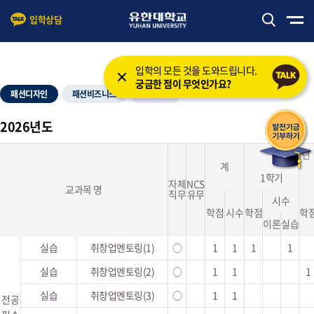
입학상담
본문 바로가기
주메뉴 바로가기
입학의 모든 것을 도와드립니다.
궁금한 점이 무엇인가요?
패션디자인
패션비즈니스
영어트랙
2026년도
1학년
계
1학기
자체
NCS
교과목 명
직무
유무
시수
학점
시수
학점
학
이론
실습
실습
취창업멘토링(1)
○
1
1
1
1
실습
취창업멘토링(2)
○
1
1
1
실습
취창업멘토링(3)
○
1
1
전공