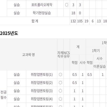
실습
포트폴리오제작
○
3
3
실습
학기현장실습
18
0
합 계
132
105
19
6
13
18
2025년도
1학
계
1학기
자체
NCS
교과목 명
직무
유무
시수
학점
시수
학점
이론
실습
실습
취창업멘토링(1)
○
0.5
1
0.5
1
실습
취창업멘토링(2)
○
0.5
1
실습
취창업멘토링(3)
○
1
1
전공
필수
실습
취창업멘토링(4)
○
1
1
실습
취창업멘토링(5)
○
1
1