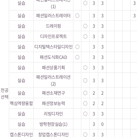
실습
○
3
3
3
(1)
실습
패션일러스트레이터
○
3
3
3
실습
드레이핑
○
3
3
실습
디자인프로젝트
○
3
3
실습
디지털텍스타일디자인
○
3
3
실습
패션도식화CAD
○
3
3
실습
패션상품기획
○
3
3
패션일러스트레이션
실습
○
3
3
(2)
전공
실습
패션소재연구
○
2
2
선택
핵심역량융합
패션정보능력
○
2
2
실습
리빙디자인
○
3
3
실습
방학현장실습(1)
3
0
캡스톤디자인
창업캡스톤디자인
○
3
3