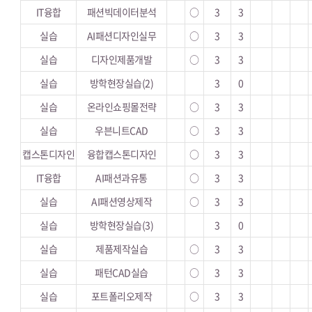
IT융합
패션빅데이터분석
○
3
3
실습
AI패션디자인실무
○
3
3
실습
디자인제품개발
○
3
3
실습
방학현장실습(2)
3
0
실습
온라인쇼핑몰전략
○
3
3
실습
우븐니트CAD
○
3
3
캡스톤디자인
융합캡스톤디자인
○
3
3
IT융합
AI패션과유통
○
3
3
실습
AI패션영상제작
○
3
3
실습
방학현장실습(3)
3
0
실습
제품제작실습
○
3
3
실습
패턴CAD실습
○
3
3
실습
포트폴리오제작
○
3
3