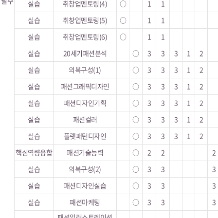
필수
실습
취창업멘토링(4)
○
1
1
실습
취창업멘토링(5)
○
1
1
실습
취창업멘토링(6)
○
1
1
실습
20세기패션분석
○
3
3
3
1
2
실습
의복구성(1)
○
3
3
3
1
2
실습
패션그래픽디자인
○
3
3
3
1
2
실습
패션디자인기획
○
3
3
3
1
2
실습
패션컬러
○
3
3
3
1
2
실습
플랫패턴디자인
○
3
3
3
1
2
핵심역량융합
패션기술능력
○
2
2
2
실습
의복구성(2)
○
3
3
3
실습
패션디자인실습
○
3
3
3
실습
패션마케팅
○
3
3
3
패션일러스트레이션