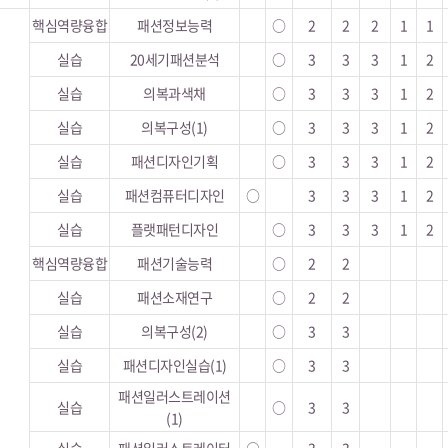
핵심역량융합
패션정보능력
○
2
2
2
1
1
실습
20세기패션분석
○
3
3
3
1
2
실습
의복과색채
○
3
3
3
1
2
실습
의복구성(1)
○
3
3
3
1
2
실습
패션디자인기획
○
3
3
3
1
2
실습
패션컴퓨터디자인
○
3
3
3
1
2
실습
플랫패턴디자인
○
3
3
3
1
2
핵심역량융합
패션기술능력
○
2
2
실습
패션소재연구
○
2
2
실습
의복구성(2)
○
3
3
실습
패션디자인실습(1)
○
3
3
패션일러스트레이션
실습
○
3
3
(1)