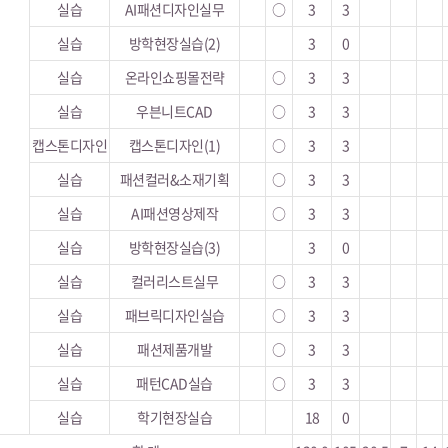
실습
AI패션디자인실무
○
3
3
실습
방학현장실습(2)
3
0
실습
온라인쇼핑몰전략
○
3
3
실습
우븐니트CAD
○
3
3
캡스톤디자인
캡스톤디자인(1)
○
3
3
실습
패션컬러&소재기획
○
3
3
실습
AI패션영상제작
○
3
3
실습
방학현장실습(3)
3
0
실습
컬러리스트실무
○
3
3
실습
패브릭디자인실습
○
3
3
실습
패션제품개발
○
3
3
실습
패턴CAD실습
○
3
3
실습
학기현장실습
18
0