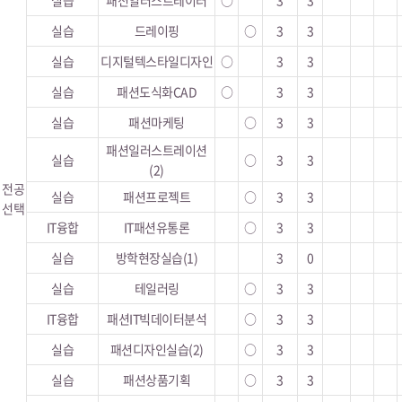
실습
패션일러스트레이터
○
3
3
실습
드레이핑
○
3
3
실습
디지털텍스타일디자인
○
3
3
실습
패션도식화CAD
○
3
3
실습
패션마케팅
○
3
3
패션일러스트레이션
실습
○
3
3
(2)
전공
실습
패션프로젝트
○
3
3
선택
IT융합
IT패션유통론
○
3
3
실습
방학현장실습(1)
3
0
실습
테일러링
○
3
3
IT융합
패션IT빅데이터분석
○
3
3
실습
패션디자인실습(2)
○
3
3
실습
패션상품기획
○
3
3