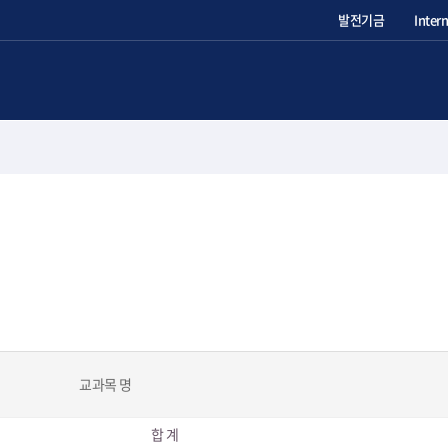
발전기금
Inter
교과목 명
합 계