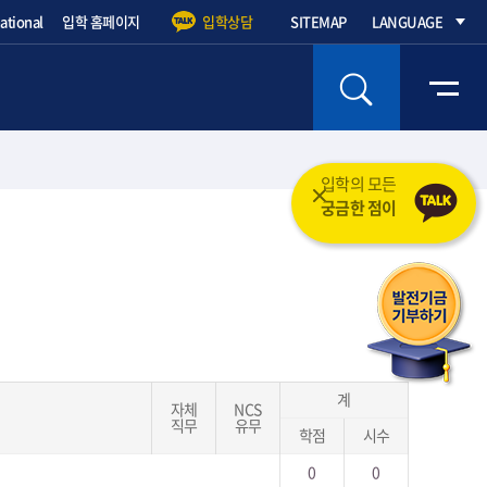
national
입학 홈페이지
입학상담
SITEMAP
LANGUAGE
입학의 모든 것을 도와드립니다.
궁금한 점이 무엇인가요?
계
자체
NCS
직무
유무
학점
시수
0
0